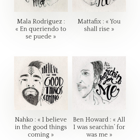
Mala Rodriguez :
Mattafix : « You
« En queriendo to
shall rise »
se puede »
Nahko : « I believe
Ben Howard : « All
in the good things
I was searchin’ for
coming »
was me »