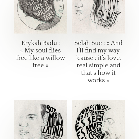
Erykah Badu :
Selah Sue : « And
« My soul flies
I’ll find my way,
free like a willow
’cause : it’s love,
tree »
real simple and
that’s how it
works »